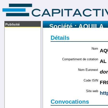
Publicité
Société : AQUILA
Détails
Nom
AQ
Compartiment de cotation
AL
Nom Euronext
do
Code ISIN
FR
Site web
htt
Convocations