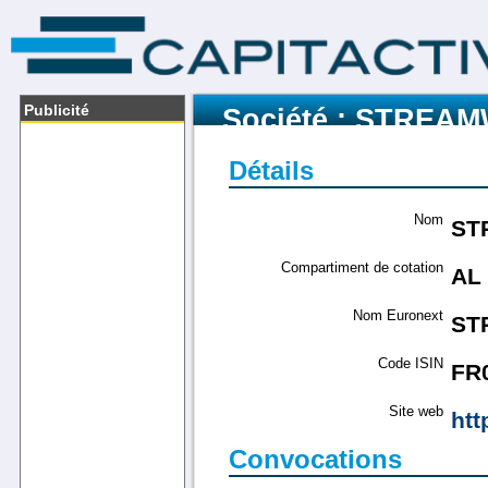
Publicité
Société : STREA
Détails
Nom
ST
Compartiment de cotation
AL
Nom Euronext
ST
Code ISIN
FR
Site web
htt
Convocations