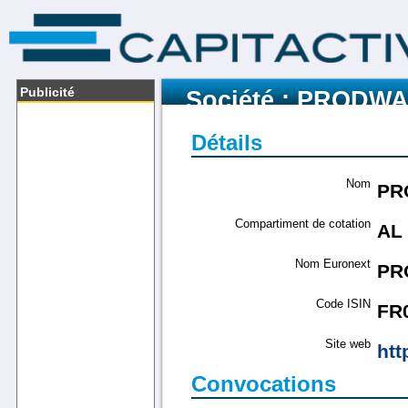
Publicité
Société : PRODW
Détails
Nom
PR
Compartiment de cotation
AL
Nom Euronext
PR
Code ISIN
FR
Site web
htt
Convocations