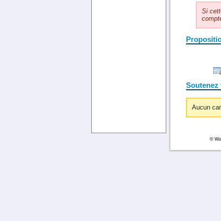
Si cett
compte
Propositi
Soutenez 
Aucun can
© Wa