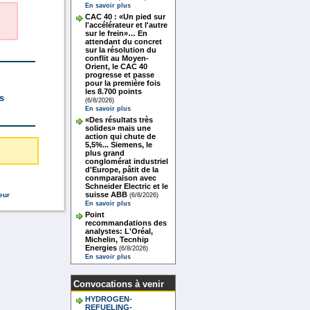
En savoir plus
CAC 40 : «Un pied sur
l'accélérateur et l'autre
sur le frein»… En
attendant du concret
sur la résolution du
conflit au Moyen-
Orient, le CAC 40
progresse et passe
pour la première fois
les 8.700 points
s
(6/8/2026)
En savoir plus
«Des résultats très
solides» mais une
action qui chute de
5,5%... Siemens, le
plus grand
conglomérat industriel
d'Europe, pâtit de la
conmparaison avec
Schneider Electric et le
suisse ABB
eur
(6/8/2026)
En savoir plus
Point
recommandations des
analystes: L'Oréal,
Michelin, Tecnhip
Energies
(6/8/2026)
En savoir plus
Convocations à venir
HYDROGEN-
REFUELING-