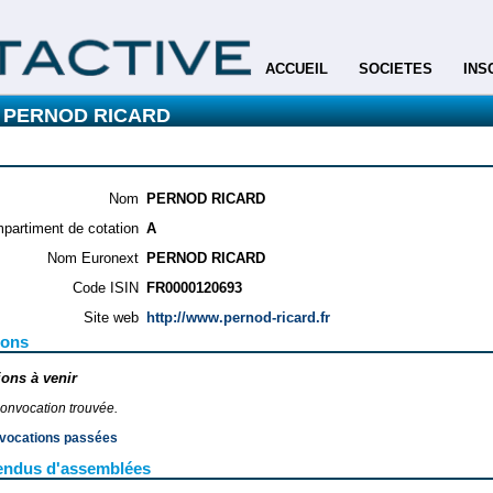
ACCUEIL
SOCIETES
INS
 : PERNOD RICARD
Nom
PERNOD RICARD
partiment de cotation
A
Nom Euronext
PERNOD RICARD
Code ISIN
FR0000120693
Site web
http://www.pernod-ricard.fr
ions
ons à venir
onvocation trouvée.
nvocations passées
endus d'assemblées