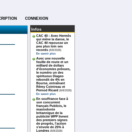
CRIPTION
CONNEXION
Infos
CAC 40 : Avec Hermès
qui mène la danse, le
CAC 40 repousse un
peu plus loin ses
records
(6/8/2026)
En savoir plus
Avec une nouvelle
feuille de route et un
milliard de dollars
d'économies prévues,
le numéro un des
spiritueux Diageo
rebondit de 4% en
Bourse, entraînant
Rémy Cointreau et
Pernod Ricard
(6/8/2026)
En savoir plus
En souffrance face à
son concurrent
français Publicis, le
mastodonte
britannique de la
publicité WPP livrent
des premiers signes
de progrès, l'action
s'envole de 25% à
Londres
(6/8/2026)