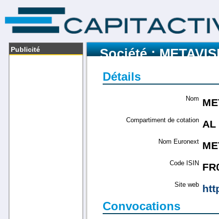
Publicité
Société : METAVIS
Détails
Nom
ME
Compartiment de cotation
AL
Nom Euronext
ME
Code ISIN
FR
Site web
htt
Convocations