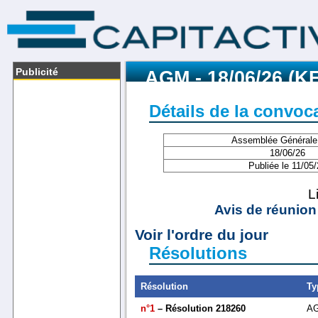
Publicité
AGM - 18/06/26 (
Détails de la convoc
Assemblée Générale
18/06/26
Publiée le 11/05/
L
Avis de réunion
Voir l'ordre du jour
Résolutions
Résolution
Ty
n°1
– Résolution 218260
A