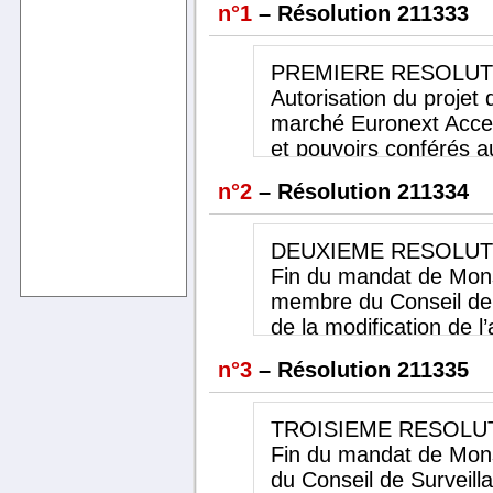
n°1
– Résolution 211333
PREMIERE
RESOLUT
Autorisation du projet 
marché Euronext Acce
et pouvoirs conférés au
transfert
n°2
– Résolution 211334
L’Assemblée Générale,
majorité requises pou
ordinaires, connaissan
DEUXIEME
RESOLUT
— autorise, en tant que
Fin du mandat de Mons
cotation des actions é
membre du Conseil de 
multilatéral de négoci
de la modification de l’
multilatéral de négoci
L’Assemblée Générale,
n°3
– Résolution 211335
Paris,
majorité requises pou
— autorise le projet d
ordinaires, après avoi
Société sur le système
Directoire, après avoi
TROISIEME
RESOLU
Access+ et l’admission
Monsieur
Fin du mandat de Mons
de négociation organi
Ernest Preatoni en qua
du Conseil de Surveill