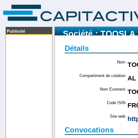
Publicité
Société : TOOSLA
Détails
Nom
TO
Compartiment de cotation
AL
Nom Euronext
TO
Code ISIN
FR
Site web
htt
Convocations