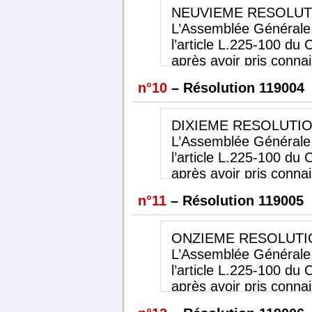
attribués au Président 
NEUVIEME
RESOLUT
BALLU
, au titre de l’e
L’Assemblée Générale,
septembre 2018, tels q
l’article L.225-100 d
Gouvernement d’Entre
après avoir pris conna
ont été déterminés en 
d’Administration, appr
n°10
– Résolution 119004
votée l’année dernière
variables et exception
Générale.
les avantages de toute
attribués au Directeur
DIXIEME
RESOLUTI
l’exercice clos le 30 s
L’Assemblée Générale,
que présentés dans le
l’article L.225-100 d
d’Entreprise. Les mont
après avoir pris conna
application de la polit
d’Administration, appr
n°11
– Résolution 119005
par l’Assemblée Génér
variables et exception
les avantages de toute
attribués au Directeu
ONZIEME
RESOLUTI
de l’exercice clos le 
L’Assemblée Générale,
2018, tels que présen
l’article L.225-100 d
d’Entreprise. Les mont
après avoir pris conna
déterminés en applicat
d’Administration, appr