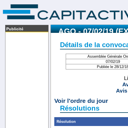
Publicité
AGO - 07/02/19 (E
Détails de la convoc
Assemblée Générale Ord
07/02/19
Publiée le 28/12/1
L
Av
Avis
Voir l'ordre du jour
Résolutions
Résolution