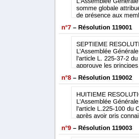
L’Assemblée Générale d
- 2014/2015 1,07 euros
somme globale attribué
- 2015/2016 1,07 euros
de présence aux membr
- 2016/2017 1,58 euros
l’exercice à clore le 
n°7
– Résolution 119001
L’Assemblée Générale r
d’Administration de rép
présence trimestriellem
SEPTIEME
RESOLUT
réserve que soit main
L’Assemblée Générale,
l’allocation du montan
l’article L. 225-37-2 
approuve les principes 
et d’attribution des él
n°8
– Résolution 119002
variables et exception
les avantages de toute
attribuables aux dirig
HUITIEME
RESOLUT
2018-2019, tels que dé
L’Assemblée Générale,
Gouvernement d’Entrepr
l’article L.225-100 d
la politique décidée au
après avoir pris conna
titre de l’exercice 20
d’Administration, appr
n°9
– Résolution 119003
Générale Ordinaire Ann
variables et exception
2018.
les avantages de toute