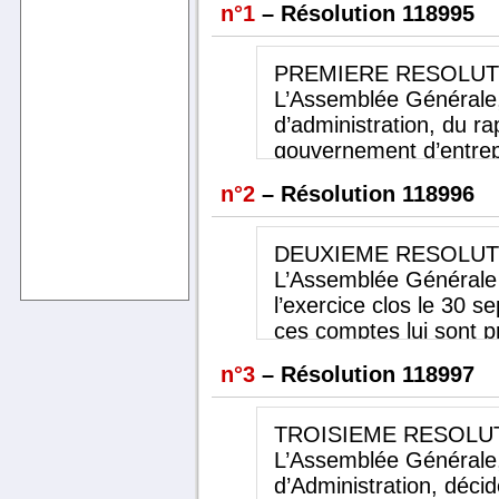
n°1
– Résolution 118995
PREMIERE
RESOLUT
L’Assemblée Générale,
d’administration, du ra
gouvernement d’entrepr
Commissaires aux comp
n°2
– Résolution 118996
rapports et les comptes
septembre 2018, tels 
sont présentés, avec to
DEUXIEME
RESOLUT
qui sont mentionnées
L’Assemblée Générale
et résumées dans ces r
l’exercice clos le 30 
consolidé net bénéficia
ces comptes lui sont p
39 218 085 euros.
traduisent ou qui sont
n°3
– Résolution 118997
résumées dans les rapp
bénéfice net comptabl
euros.
TROISIEME
RESOLU
L’Assemblée Générale
L’Assemblée Générale,
déductibles au sens de
d’Administration, décid