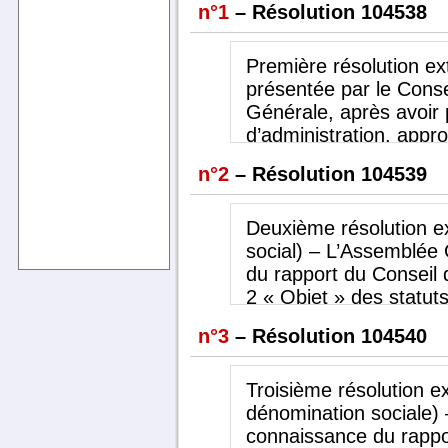
n°1
– Résolution 104538
Première résolution ext
présentée par le Conse
Générale, après avoir 
d’administration, appro
du portefeuille d’activ
n°2
– Résolution 104539
rapport.
Deuxième résolution ext
social) – L’Assemblée 
du rapport du Conseil d
2 « Objet » des statut
La Société a pour obje
n°3
– Résolution 104540
directement ou indirec
Troisième résolution ex
- L’exercice de toutes 
dénomination sociale) 
services financiers ou
connaissance du rappor