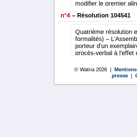
- Plus généralement la 
modifier le premier ali
toute société ou entrep
des statuts, qui sera 
n°4
– Résolution 104541
- Et plus généralement
La Société a pour dén
commerciales ou financ
Quatrième résolution e
se rattacher directeme
formalités) – L’Assem
à tous objets similair
porteur d’un exemplair
réalisation.
procès-verbal à l’effe
publicité requises par la
© Watria 2026 |
Mentions
presse
|